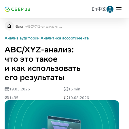
En
中文
Leave a request for research
Заявка на консультацию
Оставить отзыв
提交研究申请
>
Блог
>
ABC/XYZ-анализ: что это такое и как использовать его результаты
Что такое ABC/XYZ-анализ
Telegram
Анализ аудитории
|
Аналитика ассортимента
Оценка *
Что и как исследуют с помощью ABC/XYZ-анализа
ABC/XYZ-анализ:
Как использовать результаты ABC/XYZ‑анализа:
Whatsapp
что это такое
советы экспертов
и как использовать
Как провести ABC/XYZ‑анализ: инструкция
MAX
его результаты
Как выглядит матрица ABC/XYZ
Отправить
19.03.2026
15 min
VK
1435
10.08.2026
Однокласскники
Копировать ссылку