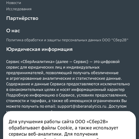
Новости
Исследования
Партнёрство
О нас
Политика обработки и защиты персональных данных ООО "Сбер2В"
Юридическая информация
Сервис «СберАналитика» (далее — Сервис) — это цифровой
сервис для юридических лиц и индивидуальных
предпринимателей, позволяющий получать обезличенные
и агрегированные аналитические и статистические данные.
Содержание и данные Сервиса предоставляются исключительно
в ознакомительных целях и носят информационный характер
Подробную информацию о Сервисе, условиях предоставления,
стоимости и тарифах, а также об имеющихся ограничениях Вы
можете получить по email: support@sberanalytics.ru. Доступом
могут воспользоваться физические и юридические лица, а также
индивидуальные предприниматели, зарегистрированные в
Для улучшения работы сайта ООО «Сбер2В»
Российской Федерации. Услуги предоставляются в соответствии с
обрабатывает файлы Cookie, а также использует
договором. Возрастное ограничение (0+).
сервисы веб-аналитики. Для получения
Исключительное право на Сервис принадлежит ООО «Сбер2В»