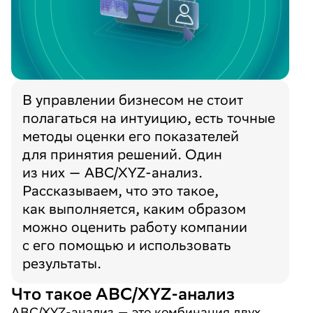
Нажимая «Отправить», вы даёте
Нажимая «Отправить», вы даёте
Нажимая «Отправить», вы даёте
Согласие на обработку
Согласие на обработку
Согласие на обработку
персональных данных
персональных данных
персональных данных
в соответствии с
в соответствии с
в соответствии с
Политикой обработки
Политикой обработки
Политикой обработки
персональных данных
персональных данных
персональных данных
*
*
*
Согласие
Согласие
Согласие
на получение информационных рассылок
на получение информационных рассылок
на получение информационных рассылок
В управлении бизнесом не стоит
Отправить
Send
提交
полагаться на интуицию, есть точные
методы оценки его показателей
для принятия решений. Один
из них — ABC/XYZ-анализ.
Рассказываем, что это такое,
как выполняется, каким образом
можно оценить работу компании
с его помощью и использовать
результаты.
Что такое ABC/XYZ-анализ
ABC/XYZ-анализ — это комбинация двух