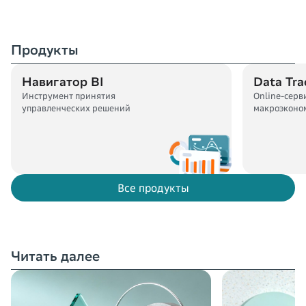
Продукты
Навигатор BI
Data Tra
Инструмент принятия
Online-серв
управленческих решений
макроэконо
прогнозов и
аналитики
Все продукты
Читать далее