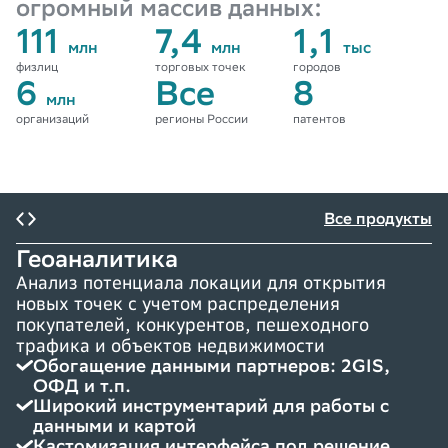
огромный массив данных:
111
7,4
1,1
млн
млн
тыс
физлиц
торговых точек
городов
6
Все
8
млн
организаций
регионы России
патентов
Все продукты
Геоаналитика
Анализ потенциала локации для открытия
новых точек с учетом распределения
покупателей, конкурентов, пешеходного
трафика и объектов недвижимости
Обогащение данными партнеров: 2GIS,
ОФД и т.п.
Широкий инструментарий для работы с
данными и картой
Кастомизация интерфейса под решение