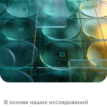
Нажимая «Отправить», вы даёте
Нажимая «Отправить», вы даёте
Нажимая «Отправить», вы даёте
Согласие на обработку
Согласие на обработку
Согласие на обработку
персональных данных
персональных данных
персональных данных
в соответствии с
в соответствии с
в соответствии с
Политикой обработки
Политикой обработки
Политикой обработки
персональных данных
персональных данных
персональных данных
*
*
*
Согласие
Согласие
Согласие
на получение информационных рассылок
на получение информационных рассылок
на получение информационных рассылок
Отправить
Send
提交
В основе наших исследований