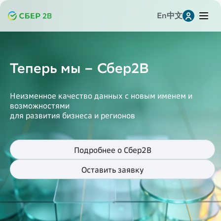
En
中文
Leave a request for research
Заявка на консультацию
提交研究申请
Актуальные тренды и новости
Telegram
от Сбер2В Аналитики
Whatsapp
Все наши свежие исследования, новости, а также
комментарии экспертов - в Телеграме.
MAX
Подписывайтесь на наш Telegram-канал,
чтобы всегда быть в курсе цифр и трендов
VK
Читать
Однокласскники
Копировать ссылку