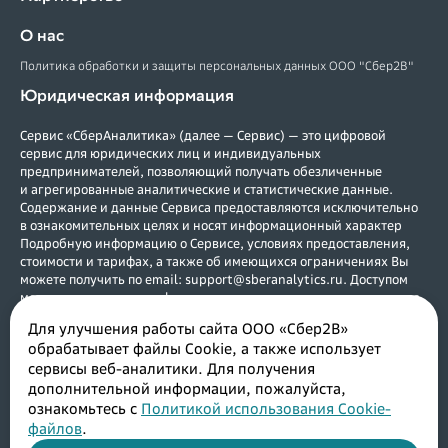
О нас
Политика обработки и защиты персональных данных ООО "Сбер2В"
Юридическая информация
Сервис «СберАналитика» (далее — Сервис) — это цифровой
сервис для юридических лиц и индивидуальных
предпринимателей, позволяющий получать обезличенные
и агрегированные аналитические и статистические данные.
Содержание и данные Сервиса предоставляются исключительно
в ознакомительных целях и носят информационный характер
Подробную информацию о Сервисе, условиях предоставления,
стоимости и тарифах, а также об имеющихся ограничениях Вы
можете получить по email: support@sberanalytics.ru. Доступом
могут воспользоваться физические и юридические лица, а также
индивидуальные предприниматели, зарегистрированные в
Для улучшения работы сайта ООО «Сбер2В»
Российской Федерации. Услуги предоставляются в соответствии с
обрабатывает файлы Cookie, а также использует
договором. Возрастное ограничение (0+).
сервисы веб-аналитики. Для получения
Исключительное право на Сервис принадлежит ООО «Сбер2В»
(ИНН 7730241227, ОГРН 1187746098583). ООО «Сбер2В»
дополнительной информации, пожалуйста,
оставляет за собой право в любое время без специального
ознакомьтесь с
Политикой использования Cookie-
уведомления изменять, удалять, дополнять функционал, а также
файлов
.
приостанавливать предоставление доступа к Сервису по