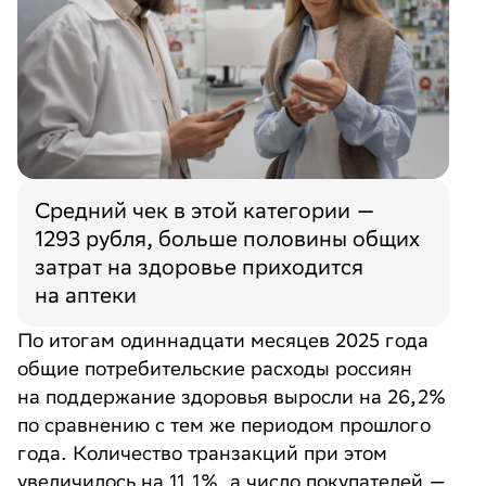
Нажимая «Отправить», вы даёте
Нажимая «Отправить», вы даёте
Нажимая «Отправить», вы даёте
Согласие на обработку
Согласие на обработку
Согласие на обработку
персональных данных
персональных данных
персональных данных
в соответствии с
в соответствии с
в соответствии с
Политикой обработки
Политикой обработки
Политикой обработки
персональных данных
персональных данных
персональных данных
*
*
*
Согласие
Согласие
Согласие
на получение информационных рассылок
на получение информационных рассылок
на получение информационных рассылок
Отправить
Send
提交
Средний чек в этой категории —
1293 рубля, больше половины общих
затрат на здоровье приходится
на аптеки
По итогам одиннадцати месяцев 2025 года
общие потребительские расходы россиян
на поддержание здоровья выросли на 26,2%
по сравнению с тем же периодом прошлого
года. Количество транзакций при этом
увеличилось на 11,1%, а число покупателей —