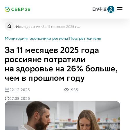
En
中文
Leave a request for research
Заявка на консультацию
提交研究申请
>
Исследования
>
За 11 месяцев 2025 года россияне потратили на здоровье на 26% больше, чем в прошлом году
Аптеки формируют более половины всех трат
Telegram
Мониторинг экономики региона
|
Портрет жителя
на здоровье
За 11 месяцев 2025 года
Где тратят на здоровье больше всего
Whatsapp
россияне потратили
на здоровье на 26% больше,
MAX
чем в прошлом году
22.12.2025
1935
VK
07.08.2026
Однокласскники
Копировать ссылку