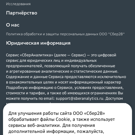
Исследования
Партнёрство
О нас
Политика обработки и защиты персональных данных ООО "Сбер2В"
Юридическая информация
Сервис «СберАналитика» (далее — Сервис) — это цифровой
сервис для юридических лиц и индивидуальных
предпринимателей, позволяющий получать обезличенные
и агрегированные аналитические и статистические данные.
Содержание и данные Сервиса предоставляются исключительно
в ознакомительных целях и носят информационный характер
Подробную информацию о Сервисе, условиях предоставления,
стоимости и тарифах, а также об имеющихся ограничениях Вы
можете получить по email: support@sberanalytics.ru. Доступом
могут воспользоваться физические и юридические лица, а также
индивидуальные предприниматели, зарегистрированные в
Для улучшения работы сайта ООО «Сбер2В»
Российской Федерации. Услуги предоставляются в соответствии с
обрабатывает файлы Cookie, а также использует
договором. Возрастное ограничение (0+).
сервисы веб-аналитики. Для получения
Исключительное право на Сервис принадлежит ООО «Сбер2В»
дополнительной информации, пожалуйста,
(ИНН 7730241227, ОГРН 1187746098583). ООО «Сбер2В»