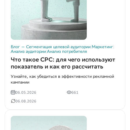
Исследование (1)
Анализ перетоков (1)
Нажимая «Отправить», вы даёте
Нажимая «Отправить», вы даёте
Нажимая «Отправить», вы даёте
Согласие на обработку
Согласие на обработку
Согласие на обработку
персональных данных
персональных данных
персональных данных
в соответствии с
в соответствии с
в соответствии с
Политикой обработки
Политикой обработки
Политикой обработки
FMCG (1)
персональных данных
персональных данных
персональных данных
*
*
*
Продажи (2)
Согласие
Согласие
Согласие
на получение информационных рассылок
на получение информационных рассылок
на получение информационных рассылок
Государство (1)
Отправить
Send
提交
Блог — Сегментация целевой аудитории
|
Маркетинг
|
Технологии (1)
Анализ аудитории
|
Анализ потребителя
Производство (1)
Что такое CPC: для чего используют
показатель и как его рассчитать
Автоматизация (1)
Узнайте, как убедиться в эффективности рекламной
Прогнозирование (1)
кампании
Малый бизнес (1)
06.05.2026
661
Анализ локации (1)
06.08.2026
Аналитика региона (0)
Блог — Data Tracker (1)
Геоаналитика (1)