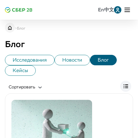
En
中文
Leave a request for research
Заявка на консультацию
提交研究申请
>
Блог
B2B-взаимодействие (7)
Telegram
Блог
Ритейл (12)
Анализ аудитории (11)
Исследования
Новости
Блог
Whatsapp
Анализ потребителя (2)
Кейсы
Маркетинг (3)
MAX
Сортировать
Бизнес (7)
VK
Аналитика (2)
Искуственный интеллект (1)
Однокласскники
Большие данные (3)
Аналитика ассортимента (12)
Копировать ссылку