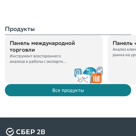
Продукты
Панель международной
Панель 
торговли
Анализ клю
рынка на ур
Инструмент всестороннего
и товаров
анализа и работы с экспортно-
импортной деятельностью
Все продукты