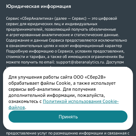
Юридическая информация
Сервис «СберАналитика» (далее — Сервис) — это цифровой
сервис для юридических лиц и индивидуальных
предпринимателей, позволяющий получать обезличенные
и агрегированные аналитические и статистические данные.
Содержание и данные Сервиса предоставляются исключительно
в ознакомительных целях и носят информационный характер
Подробную информацию о Сервисе, условиях предоставления,
стоимости и тарифах, а также об имеющихся ограничениях Вы
можете получить по email: support@sberanalytics.ru. Доступом
могут воспользоваться физические и юридические лица, а также
индивидуальные предприниматели, зарегистрированные в
Для улучшения работы сайта ООО «Сбер2В»
Российской Федерации. Услуги предоставляются в соответствии с
обрабатывает файлы Cookie, а также использует
договором. Возрастное ограничение (0+).
сервисы веб-аналитики. Для получения
Исключительное право на Сервис принадлежит ООО «Сбер2В»
дополнительной информации, пожалуйста,
(ИНН 7730241227, ОГРН 1187746098583). ООО «Сбер2В»
оставляет за собой право в любое время без специального
ознакомьтесь с
Политикой использования Cookie-
уведомления изменять, удалять, дополнять функционал, а также
файлов
.
приостанавливать предоставление доступа к Сервису по
Принять
техническим и иным причинам, препятствующим
функционированию Сервиса, на время устранения таких причин.
Основной код ОКВЭД: 63.11 Деятельность по обработке данных,
предоставление услуг по размещению информации и связанная с