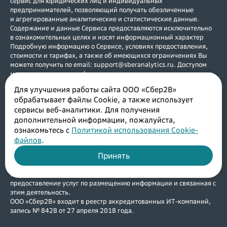
сервис для юридических лиц и индивидуальных
предпринимателей, позволяющий получать обезличенные
и агрегированные аналитические и статистические данные.
Содержание и данные Сервиса предоставляются исключительно
в ознакомительных целях и носят информационный характер
Подробную информацию о Сервисе, условиях предоставления,
стоимости и тарифах, а также об имеющихся ограничениях Вы
можете получить по email: support@sberanalytics.ru. Доступом
могут воспользоваться физические и юридические лица, а также
индивидуальные предприниматели, зарегистрированные в
Для улучшения работы сайта ООО «Сбер2В»
Российской Федерации. Услуги предоставляются в соответствии с
обрабатывает файлы Cookie, а также использует
договором. Возрастное ограничение (0+).
сервисы веб-аналитики. Для получения
Исключительное право на Сервис принадлежит ООО «Сбер2В»
дополнительной информации, пожалуйста,
(ИНН 7730241227, ОГРН 1187746098583). ООО «Сбер2В»
оставляет за собой право в любое время без специального
ознакомьтесь с
Политикой использования Cookie-
уведомления изменять, удалять, дополнять функционал, а также
файлов
.
приостанавливать предоставление доступа к Сервису по
Принять
техническим и иным причинам, препятствующим
функционированию Сервиса, на время устранения таких причин.
Основной код ОКВЭД: 63.11 Деятельность по обработке данных,
предоставление услуг по размещению информации и связанная с
этим деятельность.
ООО «Сбер2В» входит в реестр аккредитованных ИТ-компаний,
запись № 8428 от 27 апреля 2018 года.