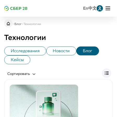
En
中文
Leave a request for research
Заявка на консультацию
提交研究申请
>
Блог
>
Технологии
B2B-взаимодействие (7)
Telegram
Технологии
Ритейл (12)
Анализ аудитории (11)
Исследования
Новости
Блог
Whatsapp
Анализ потребителя (2)
Кейсы
Маркетинг (3)
MAX
Сортировать
Бизнес (7)
VK
Аналитика (2)
Искуственный интеллект (1)
Однокласскники
Большие данные (3)
Аналитика ассортимента (12)
Копировать ссылку