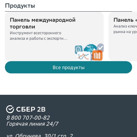
Продукты
Ритейл (0)
Туризм (4)
Панель международной
Панель 
Блог — Портрет клиента (1)
торговли
Анализ клю
рынка на ур
Инструмент всестороннего
Блог — Сегментация целевой аудитории (1)
и товаров
анализа и работы с экспортно-
импортной деятельностью
Смотреть все (39)
Все продукты
8 800 707-00-82
Горячая линия 24/7
ул. Обручева, 30/1 стр. 2