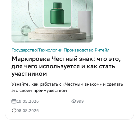
Исследование (1)
Анализ перетоков (1)
Нажимая «Отправить», вы даёте
Нажимая «Отправить», вы даёте
Нажимая «Отправить», вы даёте
Согласие на обработку
Согласие на обработку
Согласие на обработку
персональных данных
персональных данных
персональных данных
в соответствии с
в соответствии с
в соответствии с
Политикой обработки
Политикой обработки
Политикой обработки
FMCG (1)
персональных данных
персональных данных
персональных данных
*
*
*
Продажи (2)
Согласие
Согласие
Согласие
на получение информационных рассылок
на получение информационных рассылок
на получение информационных рассылок
Государство (1)
Отправить
Send
提交
Государство
|
Технологии
|
Производство
|
Ритейл
Технологии (1)
Маркировка Честный знак: что это,
Производство (1)
для чего используется и как стать
участником
Автоматизация (1)
Прогнозирование (1)
Узнайте, как работать с «Честным знаком» и сделать
это своим преимуществом
Малый бизнес (1)
19.05.2026
999
Анализ локации (1)
08.08.2026
Аналитика региона (0)
Блог — Data Tracker (1)
Геоаналитика (1)