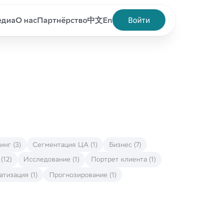
Войти
едиа
О нас
Партнёрство
中文
En
нг (3)
Сегментация ЦА (1)
Бизнес (7)
(12)
Исследование (1)
Портрет клиента (1)
тизация (1)
Прогнозирование (1)