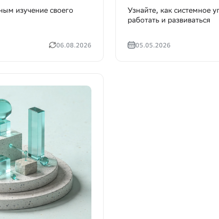
чным изучение своего
Узнайте, как системное 
работать и развиваться
06.08.2026
05.05.2026
Leave a request for research
Заявка на консультацию
提交研究申请