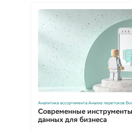
Data Tracker (1)
Большие данные (3)
Аналитика ассортимента (12)
Исследование (1)
Портрет клиента (1)
Анализ перетоков (1)
FMCG (1)
Продажи (2)
Государство (1)
Технологии (1)
Производство (1)
Аналитика ассортимента
|
Анализ перетоков
|
Бо
Автоматизация (1)
Современные инструменты
Прогнозирование (1)
данных для бизнеса
Малый бизнес (1)