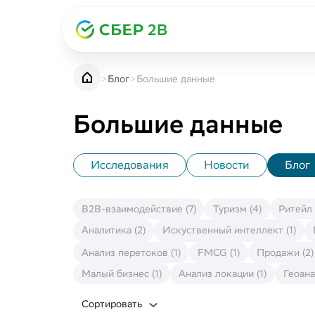
>
Блог
>
Большие данные
B2B-взаимодействие (7)
Туризм (4)
Большие данные
Ритейл (12)
Анализ аудитории (11)
Исследования
Новости
Блог
Анализ потребителя (2)
Маркетинг (3)
B2B-взаимодействие (7)
Туризм (4)
Ритейл 
Сегментация ЦА (1)
Аналитика (2)
Искуственный интеллект (1)
Бизнес (7)
Анализ перетоков (1)
FMCG (1)
Продажи (2)
Аналитика (2)
Малый бизнес (1)
Анализ локации (1)
Геоана
Искуственный интеллект (1)
Сортировать