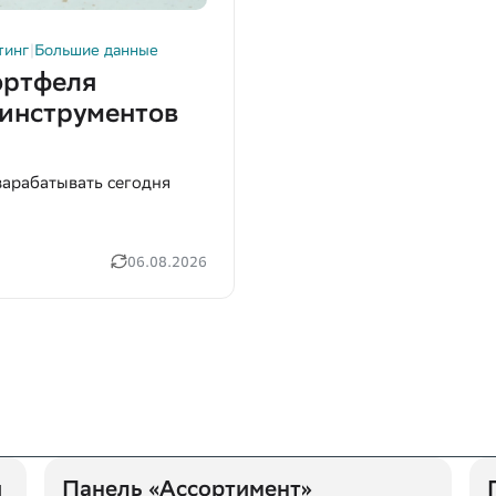
тинг
|
Большие данные
ортфеля
 инструментов
зарабатывать сегодня
06.08.2026
Нажимая «Отправить», вы даёте
Нажимая «Отправить», вы даёте
Нажимая «Отправить», вы даёте
Согласие на обработку
Согласие на обработку
Согласие на обработку
персональных данных
персональных данных
персональных данных
в соответствии с
в соответствии с
в соответствии с
Политикой
Политикой
Политикой
обработки персональных данных
обработки персональных данных
обработки персональных данных
*
*
*
Согласие
Согласие
Согласие
на получение информационных рассылок
на получение информационных рассылок
на получение информационных рассылок
Отправить
Send
提交
и
Панель «Ассортимент»