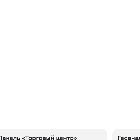
Панель «Торговый центр»
Геоана