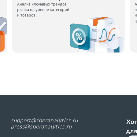
Анализ ключевых трендов
А
рынка на уровне категорий
п
и товаров
и
ц
support@sberanalytics.ru
Хот
press@sberanalytics.ru
для