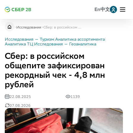
En
中文
Leave a request for research
Заявка на консультацию
提交研究申请
>
Исследования
>
Сбер: в российском общепите зафиксирован рекордный чек - 4,8 млн рублей
Telegram
Исследования — Туризм
|
Аналитика ассортимента
|
Аналитика ТЦ
|
Исследования — Геоаналитика
Сбер: в российском
Whatsapp
общепите зафиксирован
рекордный чек - 4,8 млн
MAX
рублей
VK
22.08.2025
1139
07.08.2026
Однокласскники
Копировать ссылку