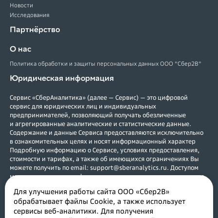
Новости
Исследования
Партнёрство
О нас
Политика обработки и защиты персональных данных ООО "Сбер2В"
Юридическая информация
Сервис «СберАналитика» (далее — Сервис) — это цифровой
сервис для юридических лиц и индивидуальных
предпринимателей, позволяющий получать обезличенные
и агрегированные аналитические и статистические данные.
Содержание и данные Сервиса предоставляются исключительно
в ознакомительных целях и носят информационный характер
Подробную информацию о Сервисе, условиях предоставления,
стоимости и тарифах, а также об имеющихся ограничениях Вы
можете получить по email: support@sberanalytics.ru. Доступом
могут воспользоваться физические и юридические лица, а также
индивидуальные предприниматели, зарегистрированные в
Для улучшения работы сайта ООО «Сбер2В»
Российской Федерации. Услуги предоставляются в соответствии с
обрабатывает файлы Cookie, а также использует
договором. Возрастное ограничение (0+).
сервисы веб-аналитики. Для получения
Исключительное право на Сервис принадлежит ООО «Сбер2В»