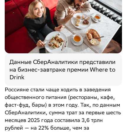
Нажимая «Отправить», вы даёте
Нажимая «Отправить», вы даёте
Нажимая «Отправить», вы даёте
Согласие на обработку
Согласие на обработку
Согласие на обработку
персональных данных
персональных данных
персональных данных
в соответствии с
в соответствии с
в соответствии с
Политикой обработки
Политикой обработки
Политикой обработки
персональных данных
персональных данных
персональных данных
*
*
*
Согласие
Согласие
Согласие
на получение информационных рассылок
на получение информационных рассылок
на получение информационных рассылок
Отправить
Send
提交
Данные СберАналитики представили
на бизнес-завтраке премии Where to
Drink
Россияне стали чаще ходить в заведения
общественного питания (рестораны, кафе,
фаст-фуд, бары) в этом году. Так, по данным
СберАналитики, сумма трат за первые шесть
месяцев 2025 года составила 3,6 трлн
рублей — на 22% больше, чем за