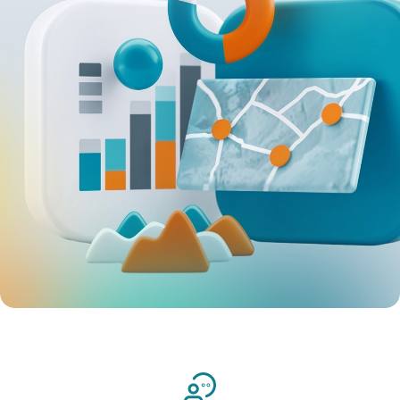
Нажимая «Отправить», вы даёте
Нажимая «Отправить», вы даёте
Нажимая «Отправить», вы даёте
Согласие на обработку
Согласие на обработку
Согласие на обработку
персональных данных
персональных данных
персональных данных
в соответствии с
в соответствии с
в соответствии с
Политикой обработки
Политикой обработки
Политикой обработки
персональных данных
персональных данных
персональных данных
*
*
*
Согласие
Согласие
Согласие
на получение информационных рассылок
на получение информационных рассылок
на получение информационных рассылок
Отправить
Send
提交