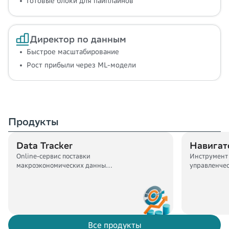
Готовые блоки для пайплайнов
Директор по данным
Быстрое масштабирование
Рост прибыли через ML-модели
Продукты
Data Tracker
Навигат
Online-сервис поставки
Инструмент
макроэкономических данных,
управленче
прогнозов и отраслевой
аналитики
Все продукты