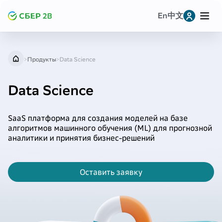
En
中文
Leave a request for research
Заявка на консультацию
提交研究申请
>
Продукты
>
Data Science
Telegram
Data Science
Whatsapp
SaaS платформа для создания моделей на базе
MAX
алгоритмов машинного обучения (ML) для прогнозной
аналитики и принятия бизнес-решений
VK
Оставить заявку
Однокласскники
Копировать ссылку